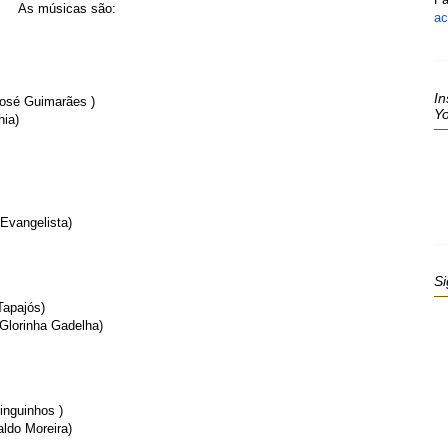
As músicas são:
ac
In
José Guimarães )
Y
hia)
Evangelista)
Si
Tapajós)
Glorinha Gadelha)
nguinhos )
ldo Moreira)