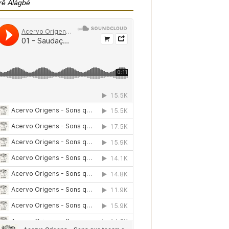
rê Àlágbé