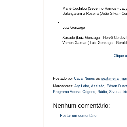
Mané Cochilou (Severino Ramos - Jacy
Balançaram a Roseira (João Silva - Cor
Luiz Gonzaga
Xaxado (Luiz Gonzaga - Hervê Cordovil
Vamos Xaxear ( Luiz Gonzaga - Gerald
Clique 
Postado por
Cacai Nunes
às
sexta-feira, ma
Marcadores:
Ary Lobo
,
Assisão
,
Edson Duar
Programa Acervo Origens
,
Rádio
,
Sivuca
,
tr
Nenhum comentário:
Postar um comentário