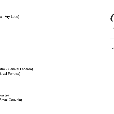
a - Ary Lobo)
Si
tro - Genival Lacerda)
sval Ferreira)
uarte)
Edval Gouveia)