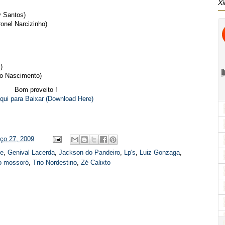
Xi
 Santos)
onel Narcizinho)
)
o Nascimento)
Bom proveito !
aqui para Baixar (Download Here)
rço 27, 2009
te
,
Genival Lacerda
,
Jackson do Pandeiro
,
Lp's
,
Luiz Gonzaga
,
io mossoró
,
Trio Nordestino
,
Zé Calixto