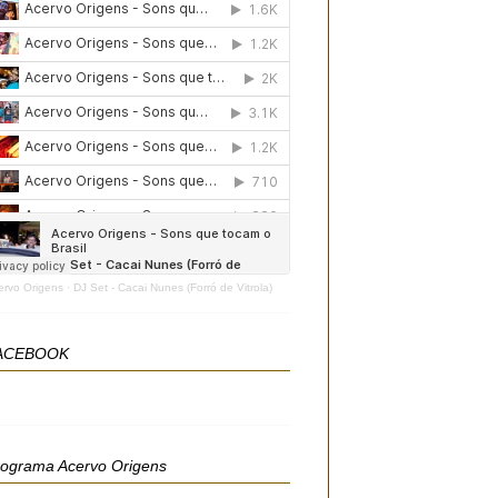
ervo Origens
·
DJ Set - Cacai Nunes (Forró de Vitrola)
ACEBOOK
rograma Acervo Origens