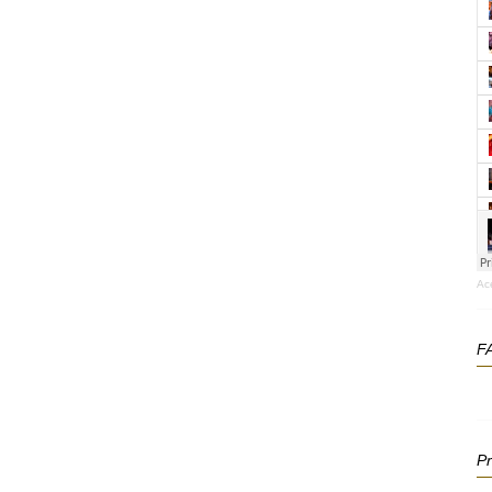
Ac
F
P