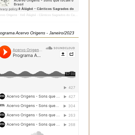
ervo Origens
·
Xirê Àlágbé - Cânticos Sagrados do Candomblé - 2020
ograma Acervo Origens - Janeiro/2023