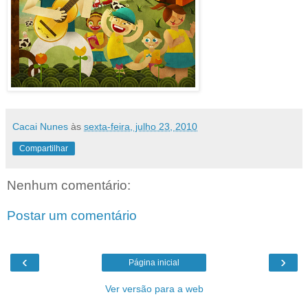
Cacai Nunes
às
sexta-feira, julho 23, 2010
Compartilhar
Nenhum comentário:
Postar um comentário
‹
›
Página inicial
Ver versão para a web