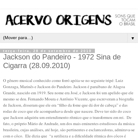
▼
terça-feira, 28 de setembro de 2010
Jackson do Pandeiro - 1972 Sina de
Cigarra (28.09.2010)
O gênero musical conhecido como forró apóia-se no seguinte tripé: Luiz
Gonzaga, Marinês e Jackson do Pandeiro. Jackson é paraibano de Alagoa
Grande, nascido em 1919. Seu nome era José, e Jackson foi um apelido que ele
mesmo se deu. Fernando Moura e Antônio Vicente, que escreveram a biografia
de Jackson, disseram que ele era “filho da fome que dá dor de cabeça” e das
rodas de coco que ele acompanhava desde que nasceu. Deve ter sido do coco
que Jackson adquiriu um entendimento rítmico que o transformou em rei. De
fato, o próprio Mário de Andrade, um dos mais eminentes estudiosos da música
brasileira, cujas análises, até hoje, são pertinentes e esclarecedoras, admirava-se
com o côco. Ele dizia que “a sutilieza e a dificuldade rítmica dos côcos é