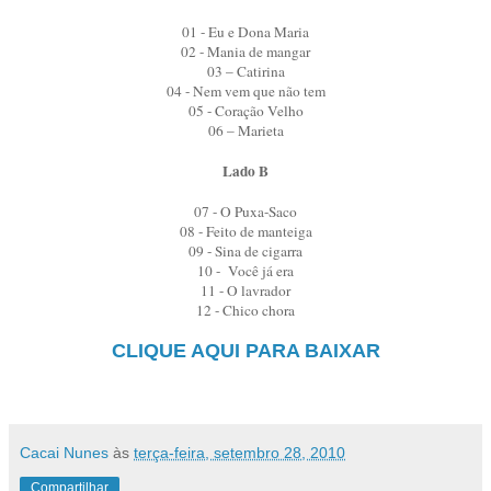
01 - Eu e Dona Maria
02 - Mania de mangar
03 – Catirina
04 - Nem vem que não tem
05 - Coração Velho
06 – Marieta
Lado B
07 - O Puxa-Saco
08 - Feito de manteiga
09 - Sina de cigarra
10 - Você já era
11 - O lavrador
12 - Chico chora
CLIQUE AQUI PARA BAIXAR
Cacai Nunes
às
terça-feira, setembro 28, 2010
Compartilhar