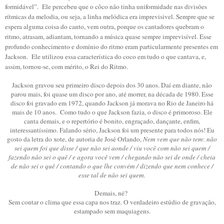
formidável”. Ele percebeu que o côco não tinha uniformidade nas divisões
rítmicas da melodia, ou seja, a linha melódica era imprevisivel. Sempre que se
espera alguma coisa do canto, vem outra, porque os cantadores quebram o
ritmo, atrasam, adiantam, tornando a música quase sempre imprevisível. Esse
profundo conhecimento e domínio do ritmo eram particularmente presentes em
Jackson. Ele utilizou essa característica do coco em tudo o que cantava, e,
assim, tornou-se, com mérito, o Rei do Ritmo.
Jackson gravou seu primeiro disco depois dos 30 anos. Daí em diante, não
parou mais, foi quase um disco por ano, até morrer, na década de 1980. Esse
disco foi gravado em 1972, quando Jackson já morava no Rio de Janeiro há
mais de 10 anos. Como tudo o que Jackson fazia, o disco é primoroso. Ele
canta demais, e o repertório é bonito, engraçado, dançante, enfim,
interessantíssimo. Falando sério, Jackson foi um presente para todos nós! Eu
gosto da letra do xote, de autoria de José Orlando,
Nem vem que não tem
:
não
sei quem foi que disse / que não sei aonde / viu você com não sei quem /
fazendo não sei o quê / e agora você vem / chegando não sei de onde / cheia
de não sei o quê / contando o que lhe convém / dizendo que nem conhece /
esse tal de não sei quem.
Demais, né?
Sem contar o clima que essa capa nos traz. O verdadeiro estúdio de gravação,
estampado sem maquiagens.