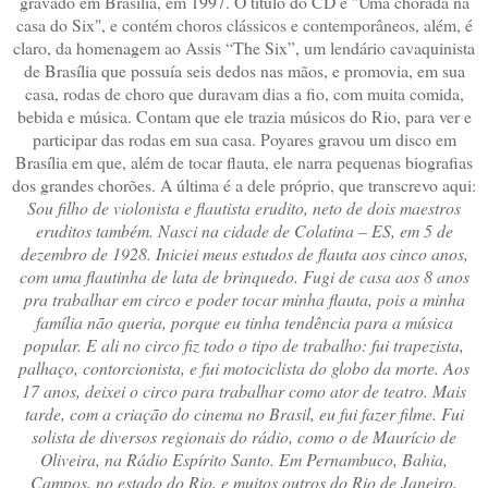
gravado em Brasília, em 1997. O título do CD é "Uma chorada na
casa do Six", e contém choros clássicos e contemporâneos, além, é
claro, da homenagem ao Assis “The Six”, um lendário cavaquinista
de Brasília que possuía seis dedos nas mãos, e promovia, em sua
casa, rodas de choro que duravam dias a fio, com muita comida,
bebida e música. Contam que ele trazia músicos do Rio, para ver e
participar das rodas em sua casa. Poyares gravou um disco em
Brasília em que, além de tocar flauta, ele narra pequenas biografias
dos grandes chorões. A última é a dele próprio, que transcrevo aqui:
Sou filho de violonista e flautista erudito, neto de dois maestros
eruditos também. Nasci na cidade de Colatina – ES, em 5 de
dezembro de 1928. Iniciei meus estudos de flauta aos cinco anos,
com uma flautinha de lata de brinquedo. Fugi de casa aos 8 anos
pra trabalhar em circo e poder tocar minha flauta, pois a minha
família não queria, porque eu tinha tendência para a música
popular. E ali no circo fiz todo o tipo de trabalho: fui trapezista,
palhaço, contorcionista, e fui motociclista do globo da morte. Aos
17 anos, deixei o circo para trabalhar como ator de teatro. Mais
tarde, com a criação do cinema no Brasil, eu fui fazer filme. Fui
solista de diversos regionais do rádio, como o de Maurício de
Oliveira, na Rádio Espírito Santo. Em Pernambuco, Bahia,
Campos, no estado do Rio, e muitos outros do Rio de Janeiro,