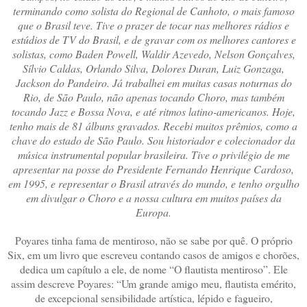
terminando como solista do Regional de Canhoto, o mais famoso
que o Brasil teve. Tive o prazer de tocar nas melhores rádios e
estúdios de TV do Brasil, e de gravar com os melhores cantores e
solistas, como Baden Powell, Waldir Azevedo, Nelson Gonçalves,
Sílvio Caldas, Orlando Silva, Dolores Duran, Luiz Gonzaga,
Jackson do Pandeiro. Já trabalhei em muitas casas noturnas do
Rio, de São Paulo, não apenas tocando Choro, mas também
tocando Jazz e Bossa Nova, e até ritmos latino-americanos. Hoje,
tenho mais de 81 álbuns gravados. Recebi muitos prêmios, como a
chave do estado de São Paulo. Sou historiador e colecionador da
música instrumental popular brasileira. Tive o privilégio de me
apresentar na posse do Presidente Fernando Henrique Cardoso,
em 1995, e representar o Brasil através do mundo, e tenho orgulho
em divulgar o Choro e a nossa cultura em muitos países da
Europa.
Poyares tinha fama de mentiroso, não se sabe por quê. O próprio
Six, em um livro que escreveu contando casos de amigos e chorões,
dedica um capítulo a ele, de nome “O flautista mentiroso”. Ele
assim descreve Poyares: “Um grande amigo meu, flautista emérito,
de excepcional sensibilidade artística, lépido e fagueiro,