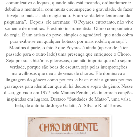
comunicativo e loquaz, quando não está tocando, ordinariamente
debulha a mentirola, com muita circunspeção e gravidade, de fazer
inveja ao mais sisudo magistrado. È um verdadeiro fenômeno da
psiquiatria”. Depois, ele arremata: “O Poyares, entretanto, não vive
somente de mentiras. É exímio instrumentista. Ótimo companheiro
de orgia. É um artista do povo, simples e agradável, que nada cobra
para exibir-se em qualquer boteco, por mais rodela que seja”.
Mentiras à parte, o fato é que Poyares é ainda (apesar de já ter
passado para o outro lado) uma presença que enriquece o Choro.
Seja por suas histórias pitorescas, que não importa que não sejam
verdade, porque são boas de escutar, seja pelas interpretações
maravilhosas que deu a dezenas de choros. Ele dominava a
linguagem do gênero como poucos, e basta ouvir algumas poucas
gravações para identificar que ali há dedos e sopro de gênio. Nesse
disco, gravado em 1977 pela Marcus Pereira, ele interpreta canções
inspiradas em lugares. Destaco “Saudades de Matão”, uma valsa
bela, de autoria de Jorge Galatti, A. Silva e Raul Torres.