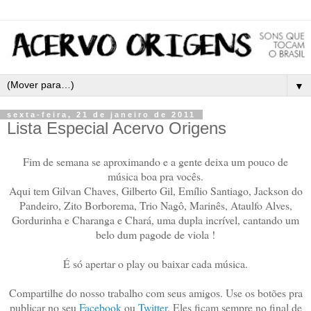
▼
sexta-feira, 21 de janeiro de 2011
Lista Especial Acervo Origens
Fim de semana se aproximando e a gente deixa um pouco de
música boa pra vocês.
Aqui tem Gilvan Chaves, Gilberto Gil, Emílio Santiago, Jackson do
Pandeiro, Zito Borborema, Trio Nagô, Marinês, Ataulfo Alves,
Gordurinha e Charanga e Chará, uma dupla incrível, cantando um
belo dum pagode de viola !
É só apertar o play ou baixar cada música.
Compartilhe do nosso trabalho com seus amigos. Use os botões pra
publicar no seu
Facebook
ou
Twitter
. Eles ficam sempre no final de