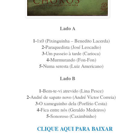
Lado A
1-
1x0 (Pixinguinha – Benedito Lacerda)
2-
Paraquedista (José Leocadio)
3-
Um passeio à tarde (Carioca)
4-
Murmurando (Fon-Fon)
5-
Numa seresta (Luiz Americano)
Lado B
1-
Bem-te-vi atrevido (Lina Pesce)
2-
André de sapato novo (André Victor Correia)
3-
O xameguinho dela (Porfírio Costa)
4-
Fica entre nós (Geraldo Medeiros)
5-
Sonoroso (Caximbinho)
CLIQUE AQUI PARA BAIXAR