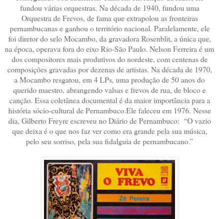
fundou várias orquestras. Na década de 1940, fundou uma
Orquestra de Frevos, de fama que extrapolou as fronteiras
pernambucanas e ganhou o território nacional. Paralelamente, ele
foi diretor do selo Mocambo, da gravadora Rosenblit, a única que,
na época, operava fora do eixo Rio-São Paulo. Nelson Ferreira é um
dos compositores mais produtivos do nordeste, com centenas de
composições gravadas por dezenas de artistas. Na década de 1970,
a Mocambo resgatou, em 4 LPs, uma produção de 50 anos do
querido maestro, abrangendo valsas e frevos de rua, de bloco e
canção. Essa coletânea documental é da maior importância para a
história sócio-cultural de Pernambuco.Ele faleceu em 1976. Nesse
dia, Gilberto Freyre escreveu no Diário de Pernambuco: “O vazio
que deixa é o que nos faz ver como era grande pela sua música,
pelo seu sorriso, pela sua fidalguia de pernambucano.”