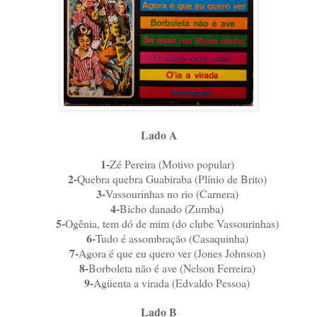
Lado A
1-
Zé Pereira (Motivo popular)
2-
Quebra quebra Guabiraba (Plínio de Brito)
3-
Vassourinhas no rio (Carnera)
4-
Bicho danado (Zumba)
5-
Ogênia, tem dó de mim (do clube Vassourinhas)
6-
Tudo é assombração (Casaquinha)
7-
Agora é que eu quero ver (Jones Johnson)
8-
Borboleta não é ave (Nelson Ferreira)
9-
Agüenta a virada (Edvaldo Pessoa)
Lado B