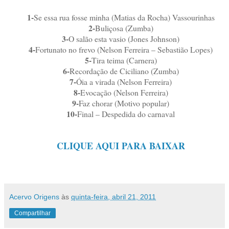
1-
Se essa rua fosse minha (Matias da Rocha) Vassourinhas
2-
Buliçosa (Zumba)
3-
O salão esta vasio (Jones Johnson)
4-
Fortunato no frevo (Nelson Ferreira – Sebastião Lopes)
5-
Tira teima (Carnera)
6-
Recordação de Ciciliano (Zumba)
7-
Óia a virada (Nelson Ferreira)
8-
Evocação (Nelson Ferreira)
9-
Faz chorar (Motivo popular)
10-
Final – Despedida do carnaval
CLIQUE AQUI PARA BAIXAR
Acervo Origens
às
quinta-feira, abril 21, 2011
Compartilhar