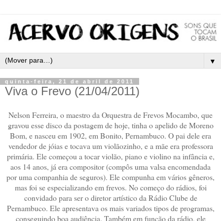
▼
quinta-feira, 21 de abril de 2011
Viva o Frevo (21/04/2011)
Nelson Ferreira, o maestro da Orquestra de Frevos Mocambo, que
gravou esse disco da postagem de hoje, tinha o apelido de Moreno
Bom, e nasceu em 1902, em Bonito, Pernambuco. O pai dele era
vendedor de jóias e tocava um violãozinho, e a mãe era professora
primária. Ele começou a tocar violão, piano e violino na infância e,
aos 14 anos, já era compositor (compôs uma valsa encomendada
por uma companhia de seguros). Ele compunha em vários gêneros,
mas foi se especializando em frevos. No começo do rádios, foi
convidado para ser o diretor artístico da Rádio Clube de
Pernambuco. Ele apresentava os mais variados tipos de programas,
conseguindo boa audiência. Também em função da rádio, ele