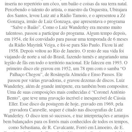
inseria no repertório um côco, um baião e coisas da sua terra natal.
Percebendo o talento do artista, o maestro da Orquestra, Ubirajara
dos Santos, levou Luiz até a Rádio Tamoio, e o apresentou a Zé
Gonzaga, irmão de Luiz Gonzaga, que apresentava o programa
“Salve o Baião”. Como o Luiz Wanderley era mesmo muito
talentoso, passou a participar do programa. Algum tempo depois,
em 1954, ele foi convidado para passar uma temporada de 6 meses
da Rádio Mayrink Veiga, e foi-se para São Paulo. Ficou lá até
1958. Depois voltou ao Rio de Janeiro. O resto de sua vida foi
viajando de norte a sul do Brasil, fazendo turnês e angariando uma
legião de fãs em todo o território nacional. Ele faleceu em 1993. O
primeiro disco ele gravou em 1952, um 78 rpm com o samba “O
Palhaço Chegou”, de Rosângela Almeida e Enso Passos. Ele
passou por várias gravadoras, e gravou dezenas de discos. Luiz
Wanderley, além de grande intérprete, era também bom compositor.
Uma de suas composições mais conhecidas é “Coronel Antônio
Bento”, que teve uma gravação incrível e inesquecível de Cássia
Eller. Esse disco da postagem de hoje, gravado em 1969, pela
gravadora Caravelle, sequer é citado nas discografias de Luiz
Wanderley. O disco tem só sucessos, e traz interpretações e arranjos
bem balançados para os forrós mais conhecidos de todos os tempos,
como Sebastiana, de R. Cavalcante, Forró em Limoeiro, de E.