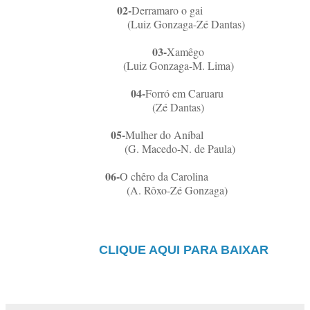
0
2-
Derramaro o gai
(Luiz Gonzaga-Zé Dantas)
03-
Xamêgo
(Luiz Gonzaga-M. Lima)
04-
Forró em Caruaru
(Zé Dantas)
0
5-
Mulher do Aníbal
(G. Macedo-N. de Paula)
0
6-
O chêro da Carolina
(A.
Rôxo-Zé Gonzaga)
CLIQUE AQUI PARA BAIXAR