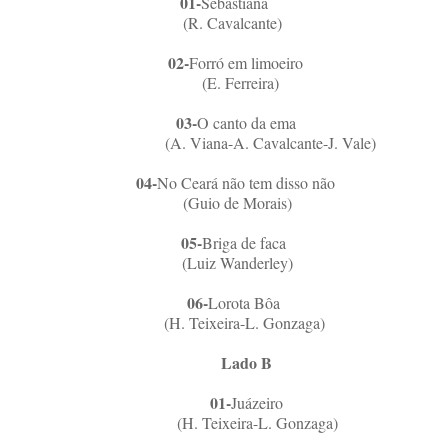
01-
Sebastiana
(R. Cavalcante)
0
2-
Forró em limoeiro
(E. Ferreira)
03-
O canto da ema
(A.
Viana-A. Cavalcante-J. Vale)
0
4-
No Ceará não tem disso não
(Guio de Morais)
05-
Briga de faca
(Luiz Wanderley)
06-
Lorota Bôa
(H. Teixeira-L. Gonzaga)
Lado B
01-
Juázeiro
(H. Teixeira-L. Gonzaga)