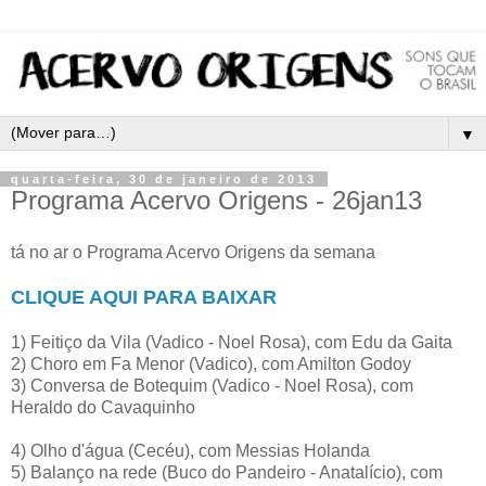
▼
quarta-feira, 30 de janeiro de 2013
Programa Acervo Origens - 26jan13
tá no ar o Programa Acervo Origens da semana
CLIQUE AQUI PARA BAIXAR
1) Feitiço da Vila (Vadico - Noel Rosa), com Edu da Gaita
2) Choro em Fa Menor (Vadico), com Amilton Godoy
3) Conversa de Botequim (Vadico - Noel Rosa), com
Heraldo do Cavaquinho
4) Olho d'água (Cecéu), com Messias Holanda
5) Balanço na rede (Buco do Pandeiro - Anatalício), com