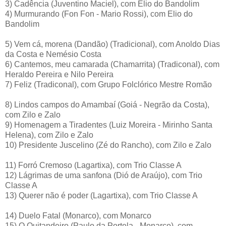
3) Cadência (Juventino Maciel), com Elio do Bandolim
4) Murmurando (Fon Fon - Mario Rossi), com Elio do
Bandolim
5) Vem cá, morena (Dandão) (Tradicional), com Anoldo Dias
da Costa e Nemésio Costa
6) Cantemos, meu camarada (Chamarrita) (Tradiconal), com
Heraldo Pereira e Nilo Pereira
7) Feliz (Tradiconal), com Grupo Folclórico Mestre Romão
8) Lindos campos do Amambaí (Goiá - Negrão da Costa),
com Zilo e Zalo
9) Homenagem a Tiradentes (Luiz Moreira - Mirinho Santa
Helena), com Zilo e Zalo
10) Presidente Juscelino (Zé do Rancho), com Zilo e Zalo
11) Forró Cremoso (Lagartixa), com Trio Classe A
12) Lágrimas de uma sanfona (Dió de Araújo), com Trio
Classe A
13) Querer não é poder (Lagartixa), com Trio Classe A
14) Duelo Fatal (Monarco), com Monarco
15) O Quitandeiro (Paulo da Portela - Monarco), com