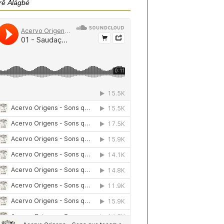
rê Àlágbé