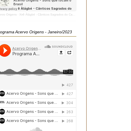
ervo Origens
·
Xirê Àlágbé - Cânticos Sagrados do Candomblé - 2020
ograma Acervo Origens - Janeiro/2023