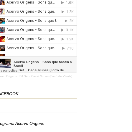
ervo Origens
·
DJ Set - Cacai Nunes (Forró de Vitrola)
ACEBOOK
rograma Acervo Origens