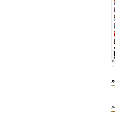
Ac
F
P