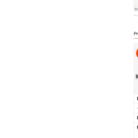
Ac
Pr