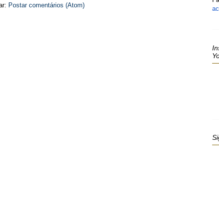
ar:
Postar comentários (Atom)
ac
In
Y
Si