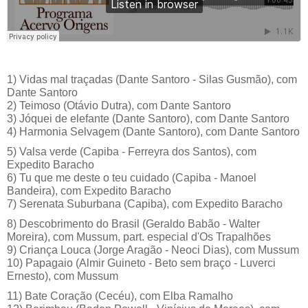
1) Vidas mal traçadas (Dante Santoro - Silas Gusmão), com
Dante Santoro
2) Teimoso (Otávio Dutra), com Dante Santoro
3) Jóquei de elefante (Dante Santoro), com Dante Santoro
4) Harmonia Selvagem (Dante Santoro), com Dante Santoro
5) Valsa verde (Capiba - Ferreyra dos Santos), com
Expedito Baracho
6) Tu que me deste o teu cuidado (Capiba - Manoel
Bandeira), com Expedito Baracho
7) Serenata Suburbana (Capiba), com Expedito Baracho
8) Descobrimento do Brasil (Geraldo Babão - Walter
Moreira), com Mussum, part. especial d'Os Trapalhões
9) Criança Louca (Jorge Aragão - Neoci Dias), com Mussum
10) Papagaio (Almir Guineto - Beto sem braço - Luverci
Ernesto), com Mussum
11) Bate Coração (Cecéu), com Elba Ramalho