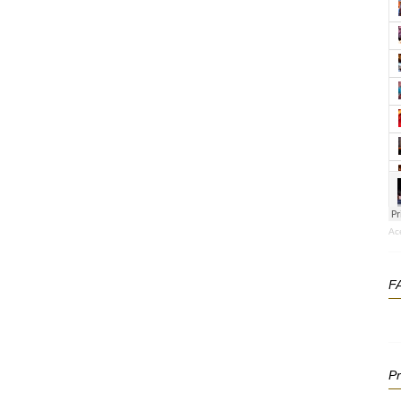
Ac
F
P