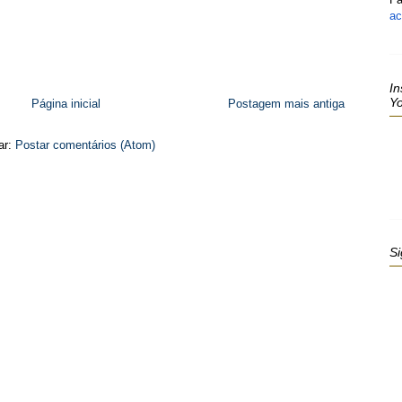
ac
In
Y
Página inicial
Postagem mais antiga
ar:
Postar comentários (Atom)
Si