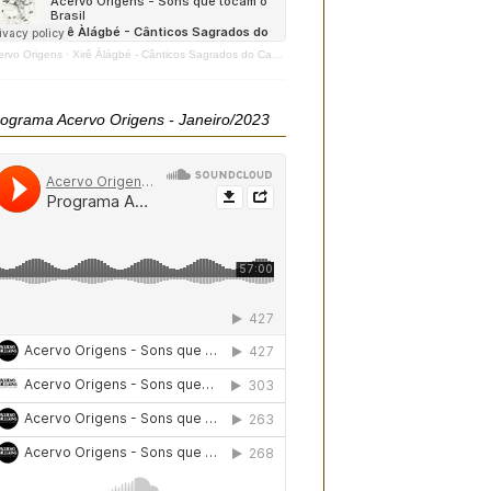
ervo Origens
·
Xirê Àlágbé - Cânticos Sagrados do Candomblé - 2020
ograma Acervo Origens - Janeiro/2023