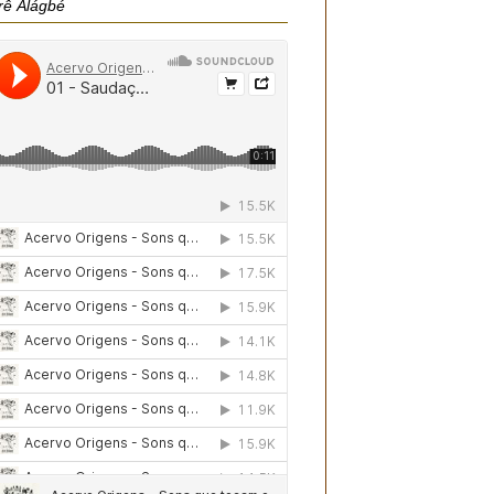
rê Àlágbé