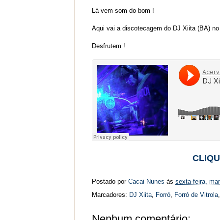
Lá vem som do bom !
Aqui vai a discotecagem do DJ Xiita (BA) no 
Desfrutem !
CLIQU
Postado por
Cacai Nunes
às
sexta-feira, ma
Marcadores:
DJ Xiita
,
Forró
,
Forró de Vitrola
Nenhum comentário: