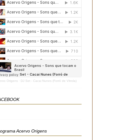
ervo Origens
·
DJ Set - Cacai Nunes (Forró de Vitrola)
ACEBOOK
rograma Acervo Origens