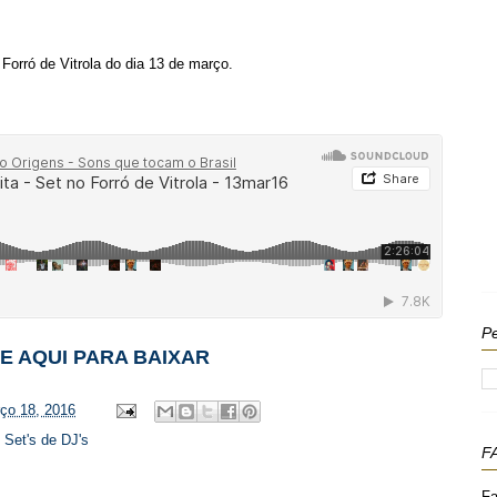
Forró de Vitrola do dia 13 de março.
Pe
E AQUI PARA BAIXAR
rço 18, 2016
,
Set's de DJ's
F
Fa