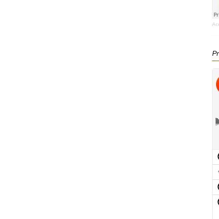
Ac
Pr