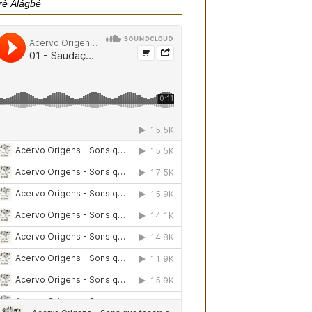
rê Àlágbé