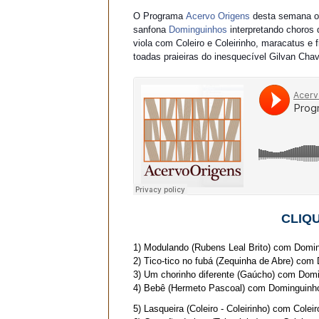
O Programa
Acervo Origens
desta semana or
sanfona
Dominguinhos
interpretando choros
viola com Coleiro e Coleirinho, maracatus e
toadas praieiras do inesquecível Gilvan Cha
CLIQU
1) Modulando (Rubens Leal Brito) com Domi
2) Tico-tico no fubá (Zequinha de Abre) co
3) Um chorinho diferente (Gaúcho) com Dom
4) Bebê (Hermeto Pascoal) com Dominguinh
5) Lasqueira (Coleiro - Coleirinho) com Coleir