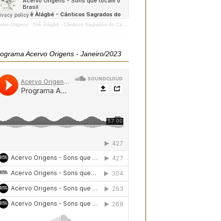
ervo Origens
·
Xirê Àlágbé - Cânticos Sagrados do Candomblé - 2020
ograma Acervo Origens - Janeiro/2023