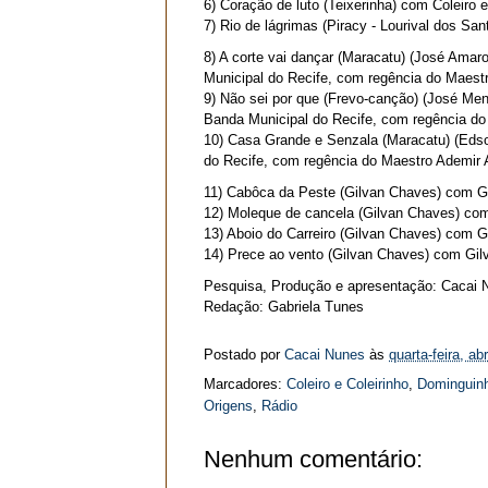
6) Coração de luto (Teixerinha) com Coleiro e
7) Rio de lágrimas (Piracy - Lourival dos San
8) A corte vai dançar (Maracatu) (José Ama
Municipal do Recife, com regência do Maestr
9) Não sei por que (Frevo-canção) (José Me
Banda Municipal do Recife, com regência do 
10) Casa Grande e Senzala (Maracatu) (Ed
do Recife, com regência do Maestro Ademir A
11) Cabôca da Peste (Gilvan Chaves) com G
12) Moleque de cancela (Gilvan Chaves) co
13) Aboio do Carreiro (Gilvan Chaves) com 
14) Prece ao vento (Gilvan Chaves) com Gi
Pesquisa, Produção e apresentação: Cacai 
Redação: Gabriela Tunes
Postado por
Cacai Nunes
às
quarta-feira, ab
Marcadores:
Coleiro e Coleirinho
,
Dominguin
Origens
,
Rádio
Nenhum comentário: