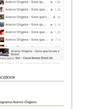
ervo Origens
·
DJ Set - Cacai Nunes (Forró de Vitrola)
ACEBOOK
rograma Acervo Origens