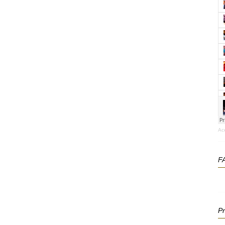
Ac
F
P