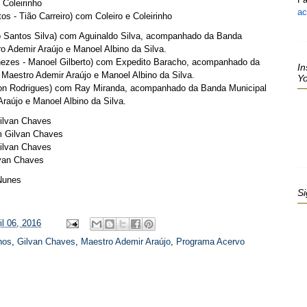
 Coleirinho
ac
tos - Tião Carreiro) com Coleiro e Coleirinho
ro Santos Silva) com Aguinaldo Silva, acompanhado da Banda
o Ademir Araújo e Manoel Albino da Silva.
nezes - Manoel Gilberto) com Expedito Baracho, acompanhado da
In
Maestro Ademir Araújo e Manoel Albino da Silva.
Y
son Rodrigues) com Ray Miranda, acompanhado da Banda Municipal
raújo e Manoel Albino da Silva.
ilvan Chaves
m Gilvan Chaves
Gilvan Chaves
lvan Chaves
Nunes
Si
ril 06, 2016
hos
,
Gilvan Chaves
,
Maestro Ademir Araújo
,
Programa Acervo