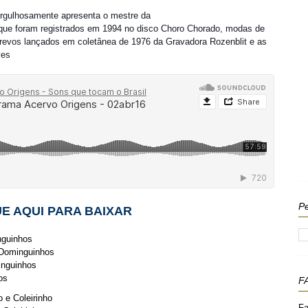
gulhosamente apresenta o mestre da
 que foram registrados em 1994 no disco Choro Chorado, modas de
 frevos lançados em coletânea de 1976 da Gravadora Rozenblit e as
ves
Pe
E AQUI PARA BAIXAR
nguinhos
m Dominguinhos
inguinhos
os
F
o e Coleirinho
Fa