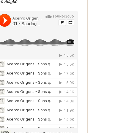
rê Àlágbé