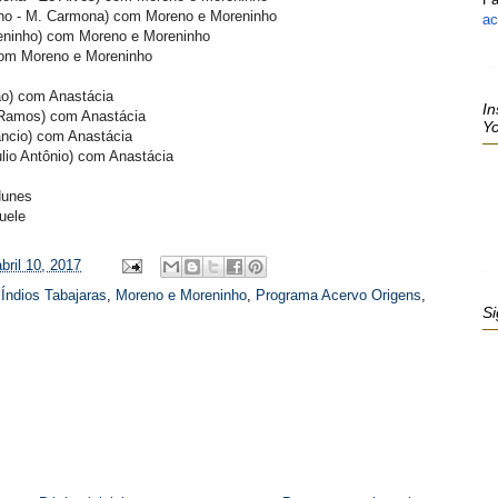
ho - M. Carmona)
com Moreno e Moreninho
ac
eninho)
com Moreno e Moreninho
om Moreno e Moreninho
ão)
com Anastácia
In
 Ramos)
com Anastácia
Y
ncio)
com Anastácia
lio Antônio)
com Anastácia
Nunes
uele
bril 10, 2017
,
Índios Tabajaras
,
Moreno e Moreninho
,
Programa Acervo Origens
,
Si