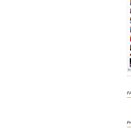
Ac
F
P