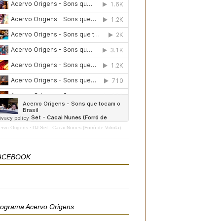
ervo Origens
·
DJ Set - Cacai Nunes (Forró de Vitrola)
ACEBOOK
rograma Acervo Origens