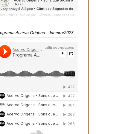
ervo Origens
·
Xirê Àlágbé - Cânticos Sagrados do Candomblé - 2020
ograma Acervo Origens - Janeiro/2023