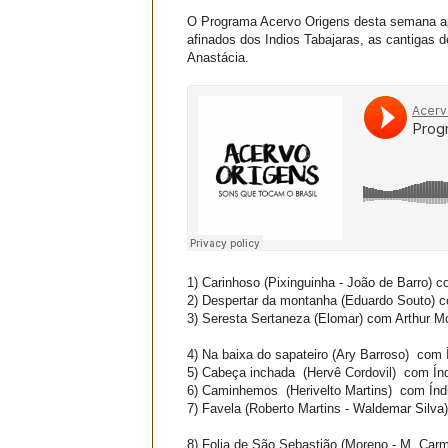
O Programa Acervo Origens desta semana apr
afinados dos Indios Tabajaras, as cantigas 
Anastácia.
1)
Carinhoso
(Pixinguinha - João de Barro)
c
2)
Despertar da montanha
(Eduardo Souto)
c
3)
Seresta Sertaneza
(Elomar)
com Arthur Mo
4)
Na baixa do sapateiro
(Ary Barroso)
com Í
5)
Cabeça inchada
(Hervê Cordovil)
com Índ
6)
Caminhemos
(Herivelto Martins)
com Índi
7)
Favela
(Roberto Martins - Waldemar Silva)
8)
Folia de São Sebastião
(Moreno - M. Carm