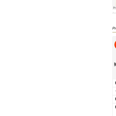
Ac
Pr