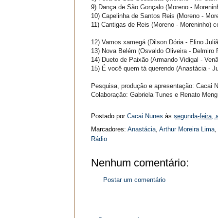
9)
Dança de São Gonçalo
(Moreno - Morenin
10)
Capelinha de Santos Reis
(Moreno - Mor
11)
Cantigas de Reis
(Moreno - Moreninho)
c
12)
Vamos xamegá
(Dilson Dória - Elino Juli
13)
Nova Belém
(Osvaldo Oliveira - Delmiro
14)
Dueto de Paixão
(Armando Vidigal - Venâ
15)
É você quem tá querendo
(Anastácia - Ju
Pesquisa, produção e apresentação: Cacai 
Colaboração: Gabriela Tunes e Renato Meng
Postado por
Cacai Nunes
às
segunda-feira, a
Marcadores:
Anastácia
,
Arthur Moreira Lima
Rádio
Nenhum comentário:
Postar um comentário