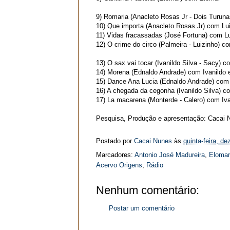
9)
Romaria
(Anacleto Rosas Jr - Dois Turuna
10)
Que importa
(Anacleto Rosas Jr)
com Lui
11)
Vidas fracassadas
(José Fortuna)
com Lu
12)
O crime do circo
(Palmeira - Luizinho)
co
13)
O sax vai tocar
(Ivanildo Silva - Sacy)
co
14)
Morena
(Ednaldo Andrade)
com Ivanildo 
15)
Dance Ana Lucia
(Ednaldo Andrade)
com 
16)
A chegada da cegonha
(Ivanildo Silva)
co
17)
La macarena
(Monterde - Calero)
com Iva
Pesquisa, Produção e apresentação: Cacai 
Postado por
Cacai Nunes
às
quinta-feira, d
Marcadores:
Antonio José Madureira
,
Elomar
Acervo Origens
,
Rádio
Nenhum comentário:
Postar um comentário