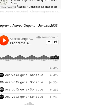
ervo Origens
·
Xirê Àlágbé - Cânticos Sagrados do Candomblé - 2020
ograma Acervo Origens - Janeiro/2023