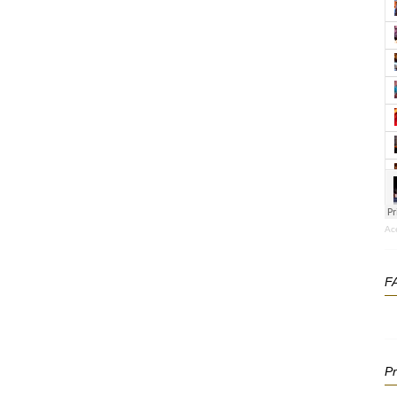
Ac
F
P