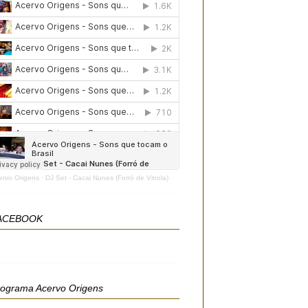
ervo Origens
·
DJ Set - Cacai Nunes (Forró de Vitrola)
ACEBOOK
rograma Acervo Origens