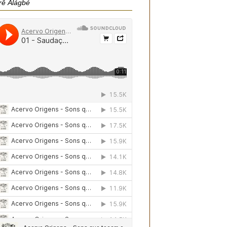
rê Àlágbé