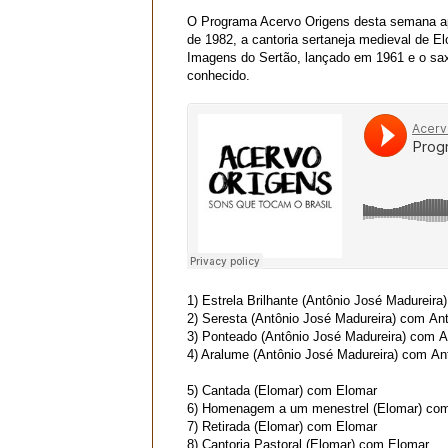
O Programa Acervo Origens desta semana ap
de 1982, a cantoria sertaneja medieval de 
Imagens do Sertão, lançado em 1961 e o sax 
conhecido.
1)
Estrela Brilhante
(Antônio José Madureira)
2)
Seresta
(Antônio José Madureira)
com
Ant
3)
Ponteado
(Antônio José Madureira)
com
A
4)
Aralume
(Antônio José Madureira)
com
An
5)
Cantada
(Elomar)
com Elomar
6)
Homenagem a um menestrel
(Elomar)
com
7)
Retirada
(Elomar)
com Elomar
8)
Cantoria Pastoral
(Elomar)
com Elomar