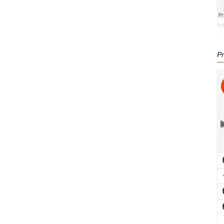
Ac
Pr