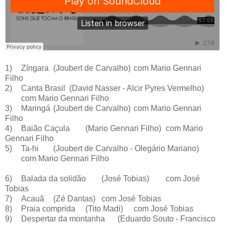
1)
Zíngara
(Joubert de Carvalho)
com Mario Gennari
Filho
2)
Canta Brasil
(David Nasser - Alcir Pyres Vermelho)
com Mario Gennari Filho
3)
Maringá
(Joubert de Carvalho)
com Mario Gennari
Filho
4)
Baião Caçula
(Mario Gennari Filho)
com Mario
Gennari Filho
5)
Ta-hi
(Joubert de Carvalho - Olegário Mariano)
com Mario Gennari Filho
6)
Balada da solidão
(José Tobias)
com José
Tobias
7)
Acauã
(Zé Dantas)
com José Tobias
8)
Praia comprida
(Tito Madi)
com José Tobias
9)
Despertar da montanha
(Eduardo Souto - Francisco