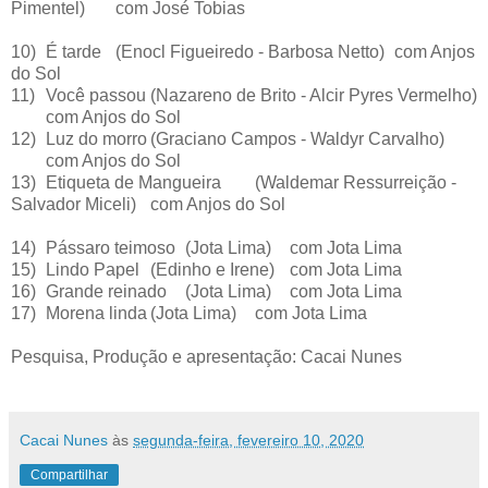
Pimentel)
com José Tobias
10)
É tarde
(Enocl Figueiredo - Barbosa Netto)
com Anjos
do Sol
11)
Você passou
(Nazareno de Brito - Alcir Pyres Vermelho)
com Anjos do Sol
12)
Luz do morro
(Graciano Campos - Waldyr Carvalho)
com Anjos do Sol
13)
Etiqueta de Mangueira
(Waldemar Ressurreição -
Salvador Miceli)
com Anjos do Sol
14)
Pássaro teimoso
(Jota Lima)
com Jota Lima
15)
Lindo Papel
(Edinho e Irene)
com Jota Lima
16)
Grande reinado
(Jota Lima)
com Jota Lima
17)
Morena linda
(Jota Lima)
com Jota Lima
Pesquisa, Produção e apresentação: Cacai Nunes
Cacai Nunes
às
segunda-feira, fevereiro 10, 2020
Compartilhar