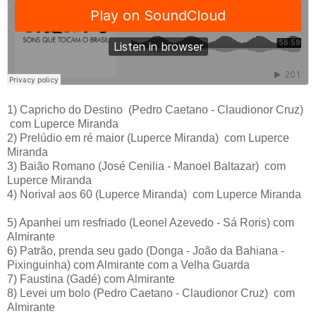
1)
Capricho do Destino
(Pedro Caetano - Claudionor Cruz)
com Luperce Miranda
2)
Prelúdio em ré maior
(Luperce Miranda)
com Luperce
Miranda
3)
Baião Romano
(José Cenilia - Manoel Baltazar)
com
Luperce Miranda
4)
Norival aos 60
(Luperce Miranda)
com Luperce Miranda
5)
Apanhei um resfriado
(Leonel Azevedo - Sá Roris)
com
Almirante
6)
Patrão, prenda seu gado
(Donga - João da Bahiana -
Pixinguinha)
com Almirante com a Velha Guarda
7)
Faustina
(Gadé)
com Almirante
8)
Levei um bolo
(Pedro Caetano - Claudionor Cruz)
com
Almirante