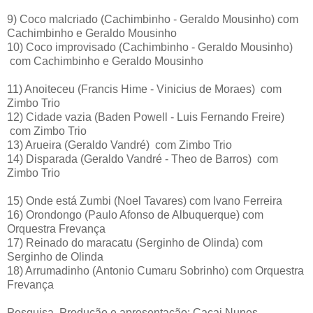
9)
Coco malcriado
(Cachimbinho - Geraldo Mousinho)
com
Cachimbinho e Geraldo Mousinho
10)
Coco improvisado
(Cachimbinho - Geraldo Mousinho)
com Cachimbinho e Geraldo Mousinho
11)
Anoiteceu
(Francis Hime - Vinicius de Moraes)
com
Zimbo Trio
12)
Cidade vazia
(Baden Powell - Luis Fernando Freire)
com Zimbo Trio
13)
Arueira
(Geraldo Vandré)
com Zimbo Trio
14)
Disparada
(Geraldo Vandré - Theo de Barros)
com
Zimbo Trio
15)
Onde está Zumbi
(Noel Tavares)
com Ivano Ferreira
16)
Orondongo
(Paulo Afonso de Albuquerque)
com
Orquestra Frevança
17)
Reinado do maracatu
(Serginho de Olinda)
com
Serginho de Olinda
18)
Arrumadinho
(Antonio Cumaru Sobrinho)
com Orquestra
Frevança
Pesquisa, Produção e apresentação: Cacai Nunes