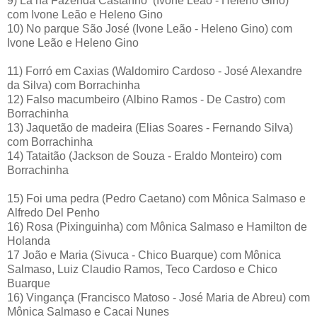
9) Lá na Fazenda Castanho (Ivone Leão - Heleno Gino)
com Ivone Leão e Heleno Gino
10) No parque São José (Ivone Leão - Heleno Gino) com
Ivone Leão e Heleno Gino
11) Forró em Caxias (Waldomiro Cardoso - José Alexandre
da Silva) com Borrachinha
12) Falso macumbeiro (Albino Ramos - De Castro) com
Borrachinha
13) Jaquetão de madeira (Elias Soares - Fernando Silva)
com Borrachinha
14) Tataitão (Jackson de Souza - Eraldo Monteiro) com
Borrachinha
15) Foi uma pedra (Pedro Caetano) com Mônica Salmaso e
Alfredo Del Penho
16) Rosa (Pixinguinha) com Mônica Salmaso e Hamilton de
Holanda
17 João e Maria (Sivuca - Chico Buarque) com Mônica
Salmaso, Luiz Claudio Ramos, Teco Cardoso e Chico
Buarque
16) Vingança (Francisco Matoso - José Maria de Abreu) com
Mônica Salmaso e Cacai Nunes