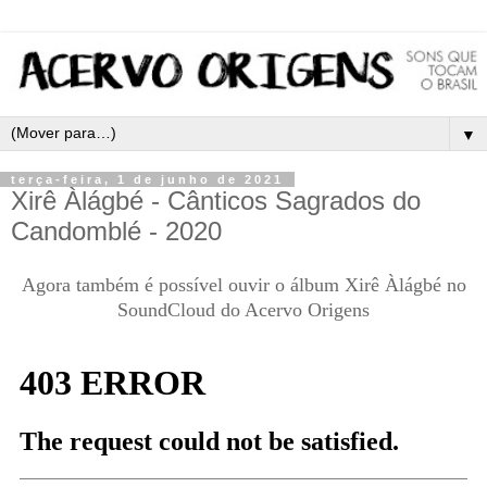
▼
terça-feira, 1 de junho de 2021
Xirê Àlágbé - Cânticos Sagrados do
Candomblé - 2020
Agora também é possível ouvir o álbum Xirê Àlágbé no
SoundCloud do Acervo Origens