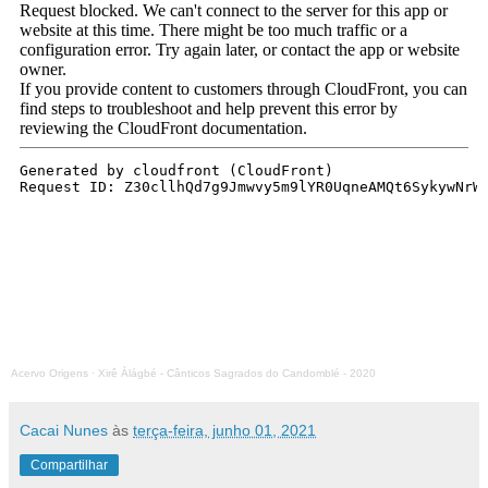
Acervo Origens
·
Xirê Àlágbé - Cânticos Sagrados do Candomblé - 2020
Cacai Nunes
às
terça-feira, junho 01, 2021
Compartilhar