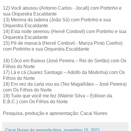
12) Você abusou (Antonio Carlos - Jocafi) com Portinho e
sua Orquestra Escaldante
13) Menina da ladeira (João Só) com Portinho e sua
Orquestra Escaldante
14) Esta noite serenou (Hervé Cordovil) com Portinho e sua
Orquestra Escaldante
15) Pé de manacá (Hervé Cordovil - Mariza Pinto Coelho)
com Portinho e sua Orquestra Escaldante
16) Côco em Baieux (José Pereira – Rei do Sertão) com Os
Filhos do Norte
17) Lá e cá (Juarez Santiago – Adolfo da Modinha) com Os
Filhos do Norte
18) Em vez da carta vou eu (Teo Magalhães – José Pereira)
com Os Filhos do Norte
19) Tudo que você me fez (Walmir Silva – Edilson da
E.B.C.) com Os Filhos do Norte
Pesquisa, produção e apresentação: Cacai Nunes
Cacai Nunes
às
segunda-feira, novembro 15, 2021