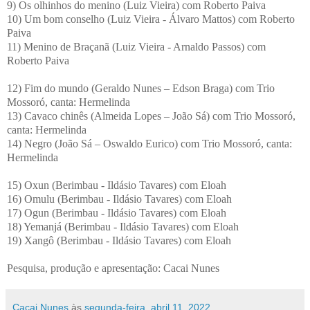
9) Os olhinhos do menino (Luiz Vieira) com Roberto Paiva
10) Um bom conselho (Luiz Vieira - Álvaro Mattos) com Roberto
Paiva
11) Menino de Braçanã (Luiz Vieira - Arnaldo Passos) com
Roberto Paiva
12) Fim do mundo (Geraldo Nunes – Edson Braga) com Trio
Mossoró, canta: Hermelinda
13) Cavaco chinês (Almeida Lopes – João Sá) com Trio Mossoró,
canta: Hermelinda
14) Negro (João Sá – Oswaldo Eurico) com Trio Mossoró, canta:
Hermelinda
15) Oxun (Berimbau - Ildásio Tavares) com Eloah
16) Omulu (Berimbau - Ildásio Tavares) com Eloah
17) Ogun (Berimbau - Ildásio Tavares) com Eloah
18) Yemanjá (Berimbau - Ildásio Tavares) com Eloah
19) Xangô (Berimbau - Ildásio Tavares) com Eloah
Pesquisa, produção e apresentação: Cacai Nunes
Cacai Nunes
às
segunda-feira, abril 11, 2022