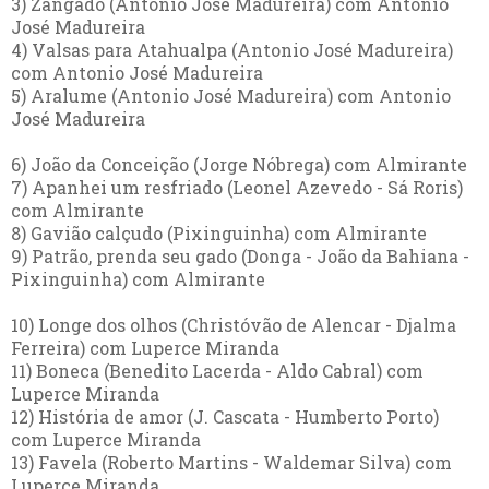
3) Zangado (Antonio José Madureira) com Antonio
José Madureira
4) Valsas para Atahualpa (Antonio José Madureira)
com Antonio José Madureira
5) Aralume (Antonio José Madureira) com Antonio
José Madureira
6) João da Conceição (Jorge Nóbrega) com Almirante
7) Apanhei um resfriado (Leonel Azevedo - Sá Roris)
com Almirante
8) Gavião calçudo (Pixinguinha) com Almirante
9) Patrão, prenda seu gado (Donga - João da Bahiana -
Pixinguinha) com Almirante
10) Longe dos olhos (Christóvão de Alencar - Djalma
Ferreira) com Luperce Miranda
11) Boneca (Benedito Lacerda - Aldo Cabral) com
Luperce Miranda
12) História de amor (J. Cascata - Humberto Porto)
com Luperce Miranda
13) Favela (Roberto Martins - Waldemar Silva) com
Luperce Miranda