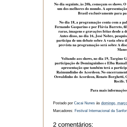
No dia seguinte, às 20h, começam os shows. O
um dos melhores do mundo. A apresentação 
Brasil exclusivamente para pa
No dia 18, a programação conta com a pal
Fernando Gasparino e por Flávia Barreto, fil
raras, imagens e gravações feitas desde a 
Antes disso, no dia 16, José Nobre, pesq
participa de um debate sobre A vasta obra
prevista na programação será sobre A disc
Manoe
Voltando aos shows, no dia 19, Targino 
participação de Dominguinhos e Elba Ramalh
apresentação que também terá a particip
Raimundinho do Acordeon. No encerramento 
Oswaldinho do Acordeon, Renato Borghetti, C
Recife. 
Para mais informaçõe
Postado por
Cacai Nunes
às
domingo, março
Marcadores:
Festival Internacional da Sanfo
2 comentários: