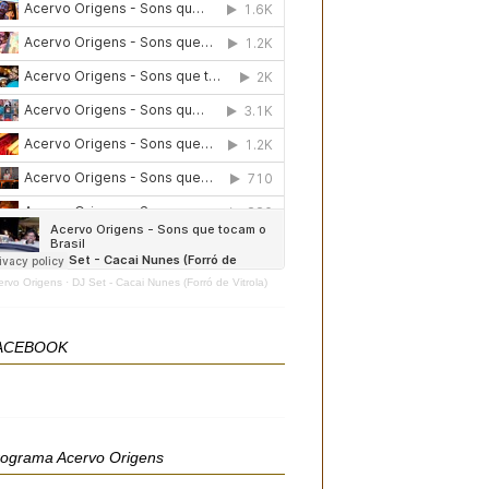
ervo Origens
·
DJ Set - Cacai Nunes (Forró de Vitrola)
ACEBOOK
rograma Acervo Origens