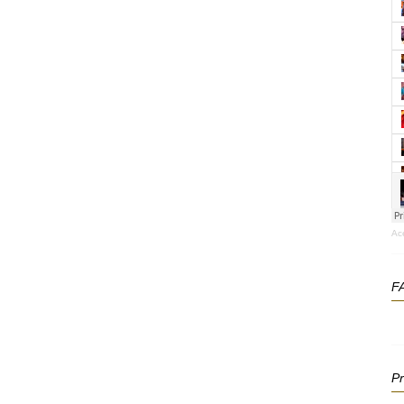
Ac
F
P