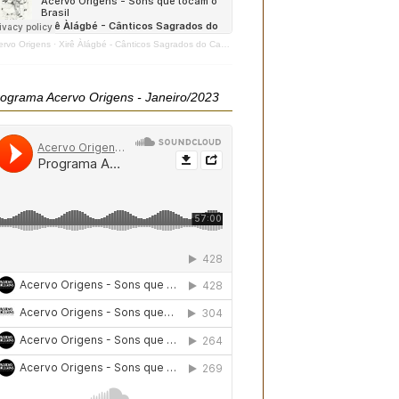
ervo Origens
·
Xirê Àlágbé - Cânticos Sagrados do Candomblé - 2020
ograma Acervo Origens - Janeiro/2023