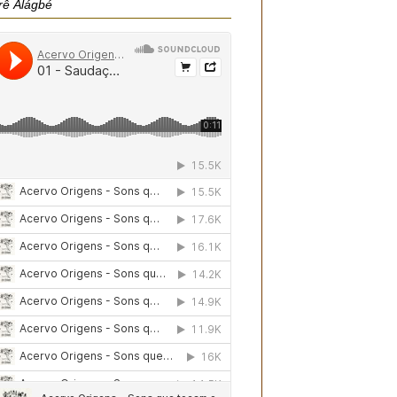
rê Àlágbé