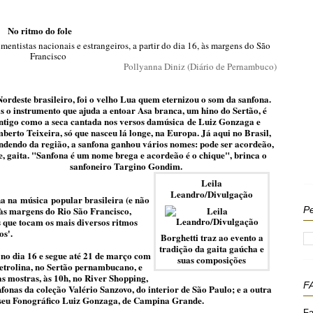
No ritmo do fole
entistas nacionais e estrangeiros, a partir do dia 16, às margens do São
Francisco
Pollyanna Diniz (Diário de Pernambuco)
ordeste brasileiro, foi o velho Lua quem eternizou o som da sanfona.
 o instrumento que ajuda a entoar Asa branca, um hino do Sertão, é
ntigo como a seca cantada nos versos da
música
de Luiz Gonzaga e
erto Teixeira, só que nasceu lá longe, na Europa. Já aqui no Brasil,
ndendo da região, a sanfona ganhou vários nomes: pode ser acordeão,
e, gaita. "Sanfona é um nome brega e acordeão é o chique", brinca o
sanfoneiro Targino Gondim.
Leila
Leandro/Divulgação
na na
música
popular brasileira (e não
Pe
 às margens do Rio São Francisco,
s que tocam os mais diversos ritmos
os'.
Borghetti traz ao evento a
tradição da gaita gaúcha e
no dia 16 e segue até 21 de março com
suas composições
 Petrolina, no Sertão pernambucano, e
s mostras, às 10h, no River Shopping,
F
fonas da coleção Valério Sanzovo, do interior de São Paulo; e a outra
useu Fonográfico Luiz Gonzaga, de Campina Grande.
Fa