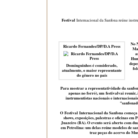
Festival
Internacional da Sanfona reúne instrum
No N
Ricardo Fernandes/DP/D.A Press
Mas
a
Humb
depe
Dominguinhos é considerado,
fol
atualmente, o maior representante
do gênero no país
Para mostrar a representatividade da sanfo
apenas no forró), um
festival
vai reunir,
instrumentistas nacionais e internacionai
"sanfonad
O
Festival
Internacional da Sanfona começa 
shows, exposições, palestras e oficinas em
Juazeiro (BA). O evento será aberto com dua
em Petrolina: um delas reúne modelos de san
traz peças do acervo do M