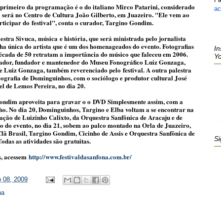
 primeiro da programação é o do italiano Mirco Patarini, considerado
ac
será no Centro de Cultura João Gilberto, em Juazeiro. "Ele vem ao
rticipar do
festival
", conta o curador, Targino Gondim.
estra Sivuca,
música
e história, que será ministrada pelo jornalista
ha única do artista que é um dos homenageados do evento. Fotografias
In
década de 50 retratam a importância do músico que faleceu em 2006.
Y
uisador, fundador e mantenedor do Museu Fonográfico Luiz Gonzaga,
 de Luiz Gonzaga, também reverenciado pelo
festival
. A outra palestra
ografia de Dominguinhos, com o sociólogo e produtor cultural José
l de Lemos Pereira, no dia 20.
Gondim aproveita para gravar o o
DVD
Simplesmente assim, com a
o. No dia 20, Dominguinhos, Targino e Elba voltam a se encontrar na
ação de Luizinho Calixto, da Orquestra Sanfônica de Aracaju e de
do evento, no dia 21, sobem ao palco montado na Orla de Juazeiro,
lã Brasil, Targino Gondim, Cicinho de Assis e Orquestra Sanfônica de
Si
Todas as atividades são gratuitas.
s, acessem
http://www.festivaldasanfona.com.br/
 08, 2009
na