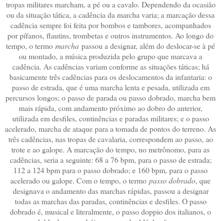
tropas militares marcham, a pé ou a cavalo. Dependendo da ocasião
ou da situação tática, a cadência da marcha varia; a marcação dessa
cadência sempre foi feita por bombos e tambores, acompanhados
por pífanos, flautins, trombetas e outros instrumentos. Ao longo do
tempo, o termo
marcha
passou a designar, além do deslocar-se à pé
ou montado, a música produzida pelo grupo que marcava a
cadência. As cadências variam conforme as situações táticas; há
basicamente três cadências para os deslocamentos da infantaria: o
passo de estrada, que é uma marcha lenta e pesada, utilizada em
percursos longos; o passo de parada ou passo dobrado, marcha bem
mais rápida, com andamento próximo ao dobro do anterior,
utilizada em desfiles, continências e paradas militares; e o passo
acelerado, marcha de ataque para a tomada de pontos do terreno. As
três cadências, nas tropas de cavalaria, correspondem ao passo, ao
trote e ao galope. A marcação do tempo, no metrônomo, para as
cadências, seria a seguinte: 68 a 76 bpm, para o passo de estrada;
112 a 124 bpm para o passo dobrado; e 160 bpm, para o passo
acelerado ou galope. Com o tempo, o termo
passo dobrado
, que
designava o andamento das marchas rápidas, passou a designar
todas as marchas das paradas, continências e desfiles. O passo
dobrado é, musical e literalmente, o passo doppio dos italianos, o