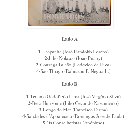
Lado A
1-
Hespanha (José Randolfo Lorena)
2-
Júlio Nolasco (João Pirahy)
3-
Gonzaga Falcão (Lodovico da Riva)
4-
São Thiago (Dalmácio F. Negão Jr.)
Lado B
1-
Tenente Godofredo Lima (José Virgínio Silva)
2-
Belo Horizonte (Júlio Cezar do Nascimento)
3-
Longe do Mar (Francisco Farina)
4-
Saudades d’Apparecida (Domingos José de Paula)
5-
Os Conselheristas (Anônimo)