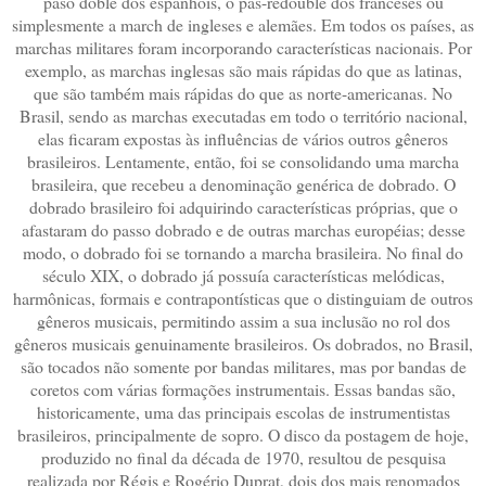
paso doble dos espanhóis, o pas-redoublé dos franceses ou
simplesmente a march de ingleses e alemães. Em todos os países, as
marchas militares foram incorporando características nacionais. Por
exemplo, as marchas inglesas são mais rápidas do que as latinas,
que são também mais rápidas do que as norte-americanas. No
Brasil, sendo as marchas executadas em todo o território nacional,
elas ficaram expostas às influências de vários outros gêneros
brasileiros. Lentamente, então, foi se consolidando uma marcha
brasileira, que recebeu a denominação genérica de dobrado. O
dobrado brasileiro foi adquirindo características próprias, que o
afastaram do passo dobrado e de outras marchas européias; desse
modo, o dobrado foi se tornando a marcha brasileira. No final do
século XIX, o dobrado já possuía características melódicas,
harmônicas, formais e contrapontísticas que o distinguiam de outros
gêneros musicais, permitindo assim a sua inclusão no rol dos
gêneros musicais genuinamente brasileiros. Os dobrados, no Brasil,
são tocados não somente por bandas militares, mas por bandas de
coretos com várias formações instrumentais. Essas bandas são,
historicamente, uma das principais escolas de instrumentistas
brasileiros, principalmente de sopro. O disco da postagem de hoje,
produzido no final da década de 1970, resultou de pesquisa
realizada por Régis e Rogério Duprat, dois dos mais renomados