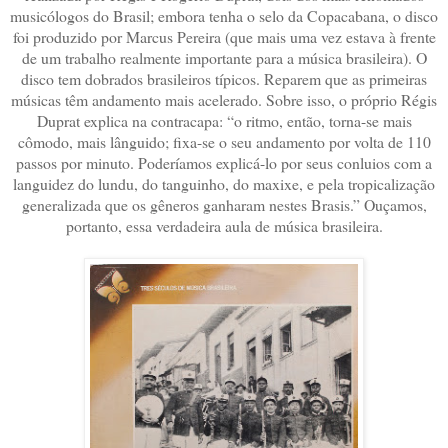
musicólogos do Brasil; embora tenha o selo da Copacabana, o disco
foi produzido por Marcus Pereira (que mais uma vez estava à frente
de um trabalho realmente importante para a música brasileira). O
disco tem dobrados brasileiros típicos. Reparem que as primeiras
músicas têm andamento mais acelerado. Sobre isso, o próprio Régis
Duprat explica na contracapa: “o ritmo, então, torna-se mais
cômodo, mais lânguido; fixa-se o seu andamento por volta de 110
passos por minuto. Poderíamos explicá-lo por seus conluios com a
languidez do lundu, do tanguinho, do maxixe, e pela tropicalização
generalizada que os gêneros ganharam nestes Brasis.” Ouçamos,
portanto, essa verdadeira aula de música brasileira.