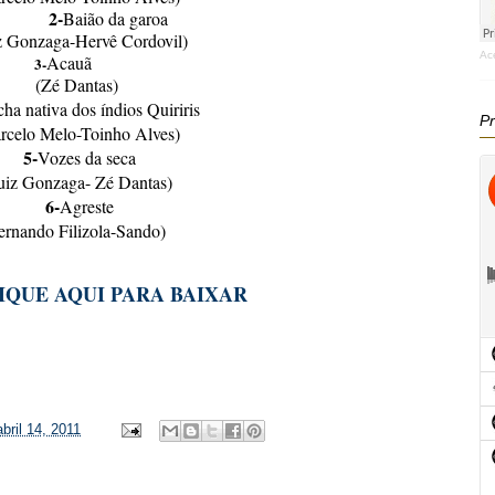
2-
Baião da garoa
z Gonzaga-Hervê Cordovil)
Ac
Acauã
3-
(Zé Dantas)
ha nativa dos índios Quiriris
Pr
rcelo Melo-Toinho Alves)
5-
Vozes da seca
uiz Gonzaga- Zé Dantas)
6-
Agreste
ernando Filizola-Sando)
IQUE AQUI PARA BAIXAR
abril 14, 2011