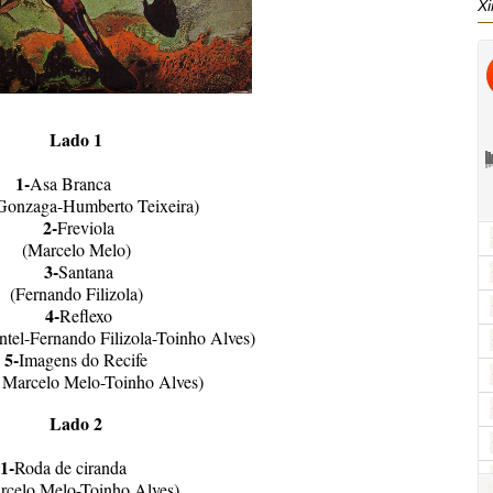
Xi
Lado 1
1-
Asa Branca
Gonzaga-Humberto Teixeira)
2-
Freviola
(Marcelo Melo)
3-
Santana
(Fernando Filizola)
4-
Reflexo
tel-Fernando Filizola-Toinho Alves)
5-
Imagens do Recife
 Marcelo Melo-Toinho Alves)
Lado 2
1-
Roda de ciranda
rcelo Melo-Toinho Alves)