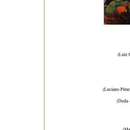
(Luiz 
(Luciano Pimen
(Deda-
(Ma