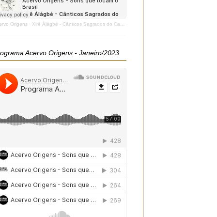
ervo Origens
·
Xirê Àlágbé - Cânticos Sagrados do Candomblé - 2020
ograma Acervo Origens - Janeiro/2023