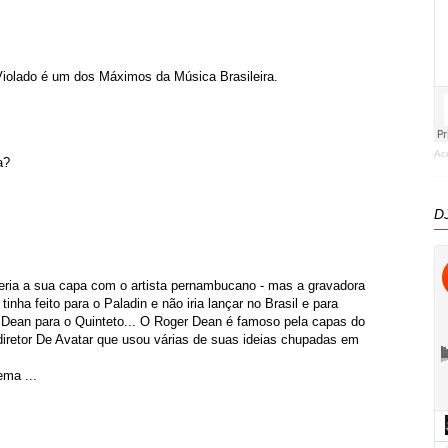
 Violado é um dos Máximos da Música Brasileira.
Ac
a?
DJ
ueria a sua capa com o artista pernambucano - mas a gravadora
inha feito para o Paladin e não iria lançar no Brasil e para
 Dean para o Quinteto... O Roger Dean é famoso pela capas do
diretor De Avatar que usou várias de suas ideias chupadas em
ema ...