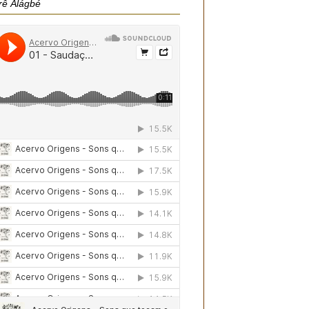
rê Àlágbé