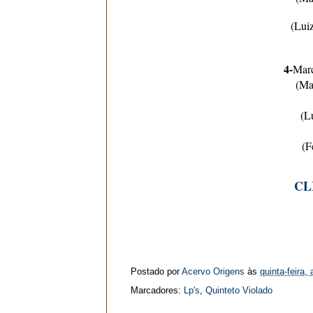
(Lui
4-
Marc
(Ma
(L
(F
CL
Postado por
Acervo Origens
às
quinta-feira, 
Marcadores:
Lp's
,
Quinteto Violado