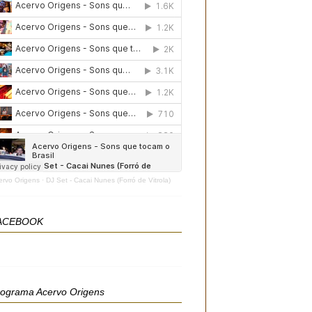
ervo Origens
·
DJ Set - Cacai Nunes (Forró de Vitrola)
ACEBOOK
rograma Acervo Origens