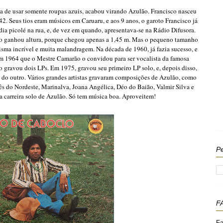
a de usar somente roupas azuis, acabou virando Azulão. Francisco nasceu
42. Seus tios eram músicos em Caruaru, e aos 9 anos, o garoto Francisco já
ndia picolé na rua, e, de vez em quando, apresentava-se na Rádio Difusora.
ão ganhou altura, porque chegou apenas a 1,45 m. Mas o pequeno tamanho
sma incrível e muita malandragem. Na década de 1960, já fazia sucesso, e
em 1964 que o Mestre Camarão o convidou para ser vocalista da famosa
ravou dois LPs. Em 1975, gravou seu primeiro LP solo, e, depois disso,
 do outro. Vários grandes artistas gravaram composições de Azulão, como
rês do Nordeste, Marinalva, Joana Angélica, Déo do Baião, Valmir Silva e
da carreira solo de Azulão. Só tem música boa. Aproveitem!
Pe
F
Fa