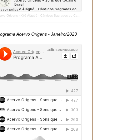
ervo Origens
·
Xirê Àlágbé - Cânticos Sagrados do Candomblé - 2020
ograma Acervo Origens - Janeiro/2023