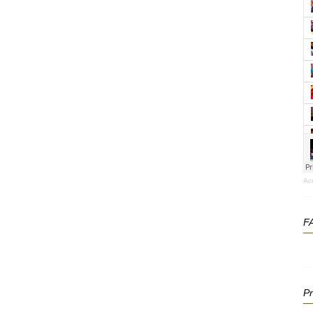
Ac
F
P