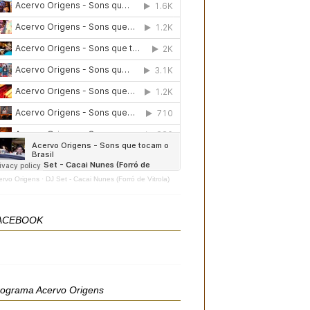
ervo Origens
·
DJ Set - Cacai Nunes (Forró de Vitrola)
ACEBOOK
rograma Acervo Origens