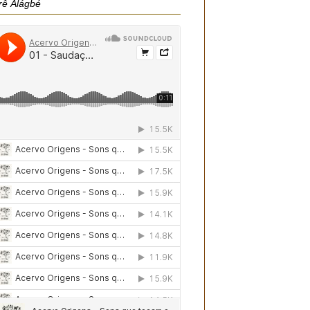
rê Àlágbé