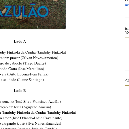
ac
In
Y
Lado A
uhy Finizola da Cunha (Janduhy Finizola)
te tem prazer (Gilvan Neves-Americo)
ro de caboclo (Tiago Duarte)
ado Corta (José Marculino)
 ela (Brito Lucena-Ivan Ferraz)
 a saudade (Juarez Santiago)
Si
Lado B
 romeiro (José Silva-Francisco Azulão)
ação em festa (Agripino Aroeira)
 (Janduhy Finizola da Cunha (Janduhy Finizola)
o amor (José Orlando-Lidio Cavalcante)
e afogando (José Silva-Nunes Ernandes)
 da novena (Assisão-João do Condil)