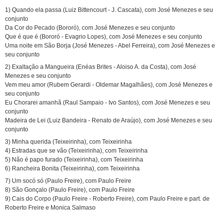
1) Quando ela passa (Luiz Bittencourt - J. Cascata), com José Menezes e seu
conjunto
Da Cor do Pecado (Bororó), com José Menezes e seu conjunto
Que é que é (Bororó - Evagrio Lopes), com José Menezes e seu conjunto
Uma noite em São Borja (José Menezes - Abel Ferreira), com José Menezes e
seu conjunto
2) Exaltação a Mangueira (Enéas Brites - Aloiso A. da Costa), com José
Menezes e seu conjunto
Vem meu amor (Rubem Gerardi - Oldemar Magalhães), com José Menezes e
seu conjunto
Eu Chorarei amanhã (Raul Sampaio - Ivo Santos), com José Menezes e seu
conjunto
Madeira de Lei (Luiz Bandeira - Renato de Araújo), com José Menezes e seu
conjunto
3) Minha querida (Teixeirinha), com Teixeirinha
4) Estradas que se vão (Teixeirinha), com Teixeirinha
5) Não é papo furado (Teixeirinha), com Teixeirinha
6) Rancheira Bonita (Teixeirinha), com Teixeirinha
7) Um socó só (Paulo Freire), com Paulo Freire
8) São Gonçalo (Paulo Freire), com Paulo Freire
9) Cais do Corpo (Paulo Freire - Roberto Freire), com Paulo Freire e part. de
Roberto Freire e Monica Salmaso