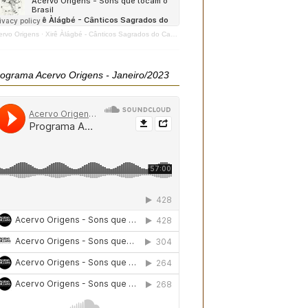
ervo Origens
·
Xirê Àlágbé - Cânticos Sagrados do Candomblé - 2020
ograma Acervo Origens - Janeiro/2023