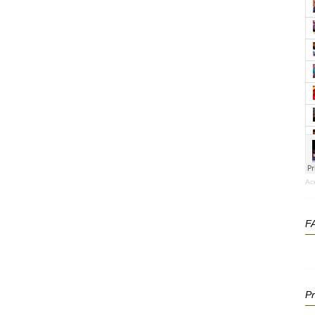
Ac
F
P