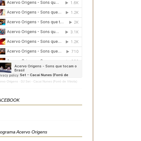
ervo Origens
·
DJ Set - Cacai Nunes (Forró de Vitrola)
ACEBOOK
rograma Acervo Origens