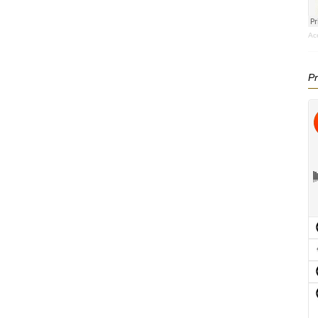
Ac
Pr