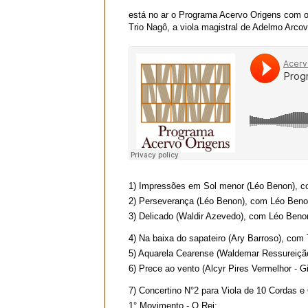
está no ar o Programa Acervo Origens com o
Trio Nagô, a viola magistral de Adelmo Arc
1) Impressões em Sol menor (Léo Benon), 
2) Perseverança (Léo Benon), com Léo Ben
3) Delicado (Waldir Azevedo), com Léo Beno
4) Na baixa do sapateiro (Ary Barroso), com
5) Aquarela Cearense (Waldemar Ressureiçã
6) Prece ao vento (Alcyr Pires Vermelhor - 
7) Concertino N°2 para Viola de 10 Cordas e
1° Movimento - O Rei;