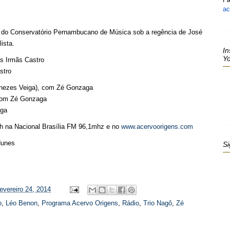
ac
m do Conservatório Pernambucano de Música sob a regência de José
ista.
In
Y
as Irmãs Castro
stro
nezes Veiga), com Zé Gonzaga
, com Zé Gonzaga
aga
h na Nacional Brasília FM 96,1mhz e no
www.acervoorigens.com
Nunes
Si
fevereiro 24, 2014
o
,
Léo Benon
,
Programa Acervo Origens
,
Rádio
,
Trio Nagô
,
Zé