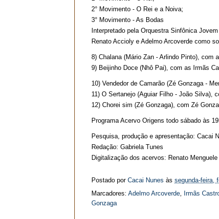
2° Movimento - O Rei e a Noiva;
3° Movimento - As Bodas
Interpretado pela Orquestra Sinfônica Jove
Renato Accioly e Adelmo Arcoverde como sol
8) Chalana (Mário Zan - Arlindo Pinto), com 
9) Beijinho Doce (Nhô Pai), com as Irmãs Ca
10) Vendedor de Camarão (Zé Gonzaga - Me
11) O Sertanejo (Aguiar Filho - João Silva)
12) Chorei sim (Zé Gonzaga), com Zé Gonz
Programa Acervo Origens todo sábado às 19
Pesquisa, produção e apresentação: Cacai 
Redação: Gabriela Tunes
Digitalização dos acervos: Renato Menguele
Postado por
Cacai Nunes
às
segunda-feira, 
Marcadores:
Adelmo Arcoverde
,
Irmãs Castr
Gonzaga