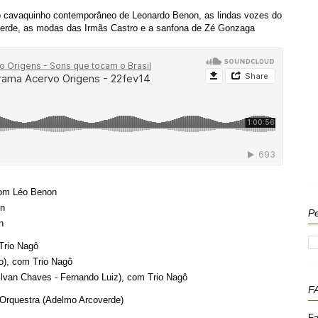
 cavaquinho contemporâneo de Leonardo Benon , as lindas vozes do
overde , as modas das Irmãs Castro e a sanfona de Zé Gonzaga
com Léo Benon
on
Pe
n
 Trio Nagô
o), com Trio Nagô
Gilvan Chaves - Fernando Luiz), com Trio Nagô
F
 Orquestra (Adelmo Arcoverde)
Fa