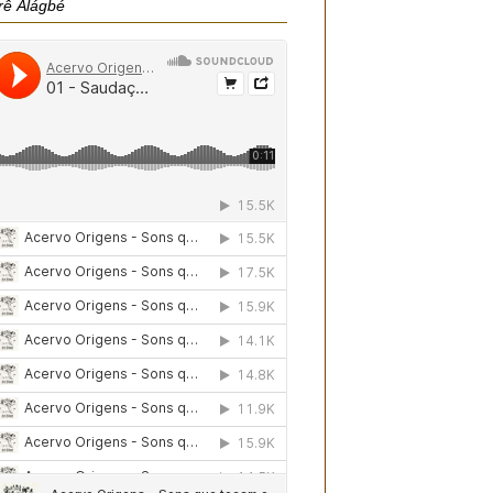
rê Àlágbé