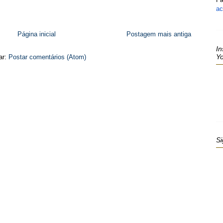
ac
Página inicial
Postagem mais antiga
In
Y
ar:
Postar comentários (Atom)
Si