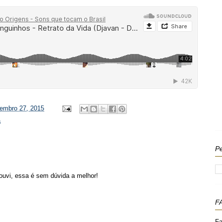
vembro 27, 2015
s
Pe
 ouvi, essa é sem dúvida a melhor!
F
Fa