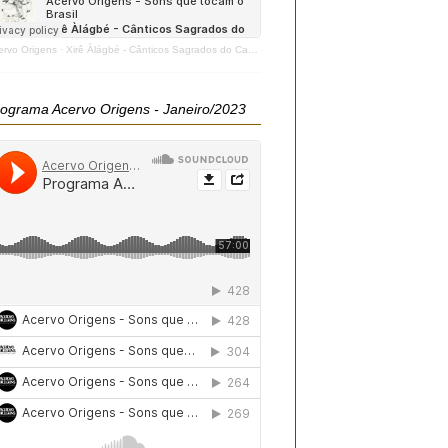
ervo Origens
·
Xirê Àlágbé - Cânticos Sagrados do Candomblé - 2020
ograma Acervo Origens - Janeiro/2023