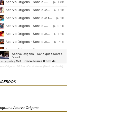
ervo Origens
·
DJ Set - Cacai Nunes (Forró de Vitrola)
ACEBOOK
rograma Acervo Origens