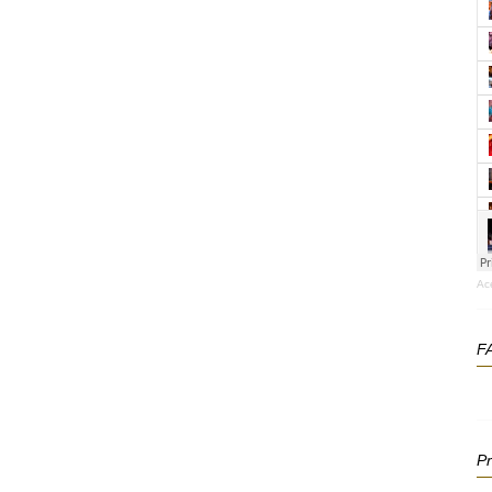
Ac
F
P