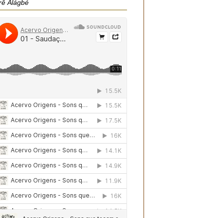
rê Àlágbé