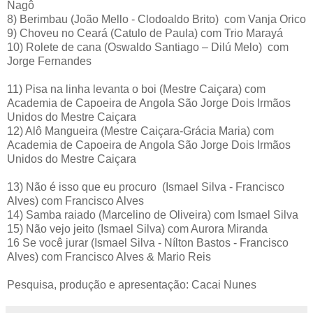
Nagô
8)
Berimbau
(João Mello - Clodoaldo Brito)
com Vanja Orico
9)
Choveu no Ceará
(Catulo de Paula)
com Trio Marayá
10)
Rolete de cana
(Oswaldo Santiago – Dilú Melo)
com
Jorge Fernandes
11)
Pisa na linha levanta o boi
(Mestre Caiçara)
com
Academia de Capoeira de Angola São Jorge Dois Irmãos
Unidos do Mestre Caiçara
12)
Alô Mangueira
(Mestre Caiçara-Grácia Maria)
com
Academia de Capoeira de Angola São Jorge Dois Irmãos
Unidos do Mestre Caiçara
13)
Não é isso que eu procuro
(Ismael Silva - Francisco
Alves)
com Francisco Alves
14)
Samba raiado
(Marcelino de Oliveira)
com Ismael Silva
15)
Não vejo jeito
(Ismael Silva)
com Aurora Miranda
16
Se você jurar
(Ismael Silva - Nílton Bastos - Francisco
Alves)
com Francisco Alves & Mario Reis
Pesquisa, produção e apresentação: Cacai Nunes