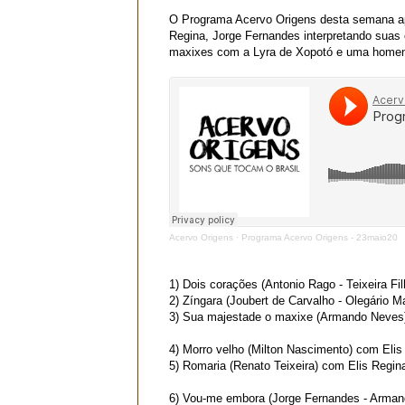
O Programa Acervo Origens desta semana apr
Regina, Jorge Fernandes interpretando sua
maxixes com a Lyra de Xopotó e uma homen
Acervo Origens
·
Programa Acervo Origens - 23maio20
1)
Dois corações
(Antonio Rago - Teixeira Fil
2)
Zíngara
(Joubert de Carvalho - Olegário M
3)
Sua majestade o maxixe
(Armando Neves
4)
Morro velho
(Milton Nascimento)
com Elis
5)
Romaria
(Renato Teixeira)
com Elis Regin
6)
Vou-me embora
(Jorge Fernandes - Arma