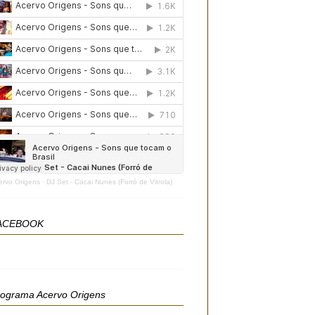
ervo Origens
·
DJ Set - Cacai Nunes (Forró de Vitrola)
ACEBOOK
rograma Acervo Origens