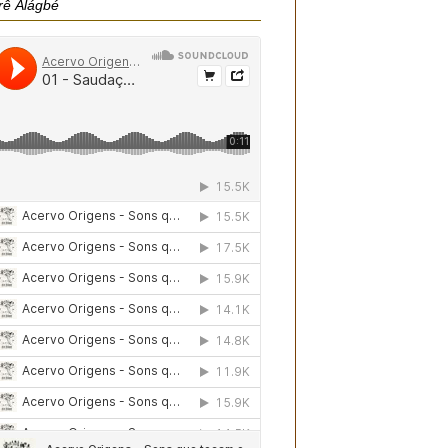
rê Àlágbé