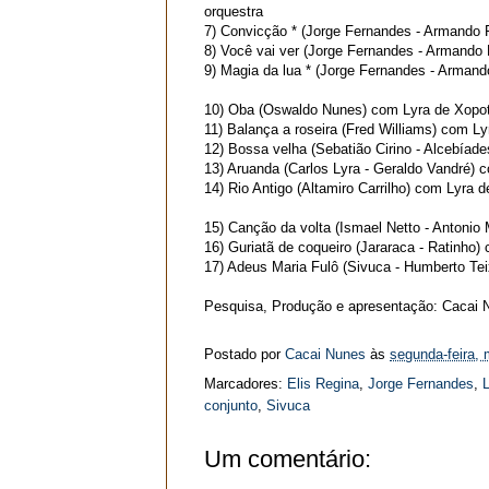
orquestra
7)
Convicção *
(Jorge Fernandes - Armando 
8)
Você vai ver
(Jorge Fernandes - Armando
9)
Magia da lua *
(Jorge Fernandes - Armand
10)
Oba
(Oswaldo Nunes)
com Lyra de Xopo
11)
Balança a roseira
(Fred Williams)
com Ly
12)
Bossa velha
(Sebatião Cirino - Alcebíade
13)
Aruanda
(Carlos Lyra - Geraldo Vandré)
c
14)
Rio Antigo
(Altamiro Carrilho)
com Lyra d
15)
Canção da volta
(Ismael Netto - Antonio 
16)
Guriatã de coqueiro
(Jararaca - Ratinho)
17)
Adeus Maria Fulô
(Sivuca - Humberto Tei
Pesquisa, Produção e apresentação: Cacai 
Postado por
Cacai Nunes
às
segunda-feira, 
Marcadores:
Elis Regina
,
Jorge Fernandes
,
conjunto
,
Sivuca
Um comentário: