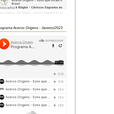
ervo Origens
·
Xirê Àlágbé - Cânticos Sagrados do Candomblé - 2020
ograma Acervo Origens - Janeiro/2023