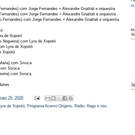
ac
Fernandes)
com Jorge Fernandes + Alexandre Gnattali e orquestra
 Fernandes)
com Jorge Fernandes + Alexandre Gnattali e orquestra
o Fernandes)
com Jorge Fernandes + Alexandre Gnattali e orquestra
In
tó
Y
ra de Xopotó
s Nogueira)
com Lyra de Xopotó
om Lyra de Xopotó
e Xopotó
Maria)
com Sivuca
com Sivuca
xeira)
com Sivuca
Nunes
Si
maio 25, 2020
Lyra de Xopotó
,
Programa Acervo Origens
,
Rádio
,
Rago e seu