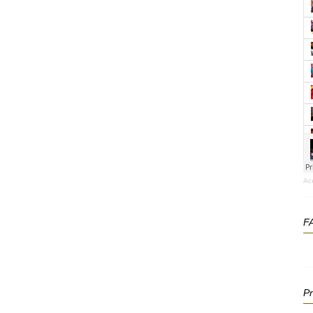
Ac
F
P