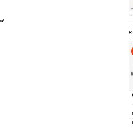
Ac
eu!
Pr