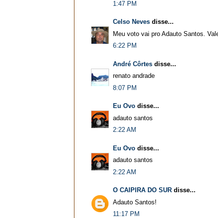
1:47 PM
Celso Neves
disse...
Meu voto vai pro Adauto Santos. Val
6:22 PM
André Côrtes
disse...
renato andrade
8:07 PM
Eu Ovo
disse...
adauto santos
2:22 AM
Eu Ovo
disse...
adauto santos
2:22 AM
O CAIPIRA DO SUR
disse...
Adauto Santos!
11:17 PM