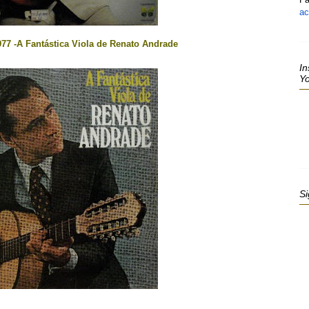
ac
977 -A Fantástica Viola de Renato Andrade
In
Y
Si