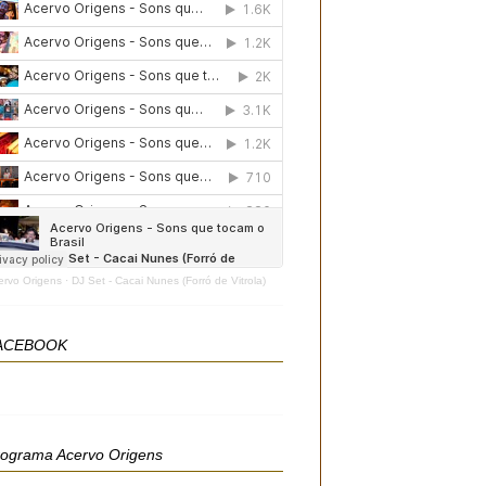
ervo Origens
·
DJ Set - Cacai Nunes (Forró de Vitrola)
ACEBOOK
rograma Acervo Origens