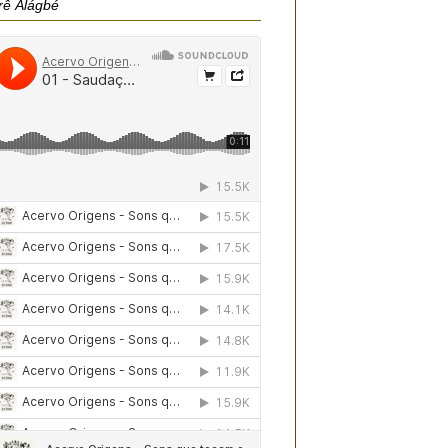
rê Àlágbé