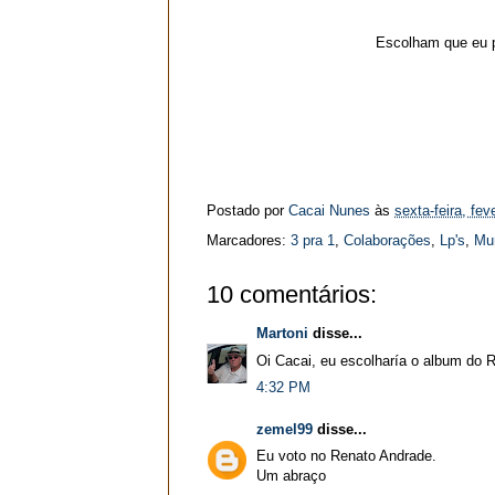
Escolham que eu p
Postado por
Cacai Nunes
às
sexta-feira, fev
Marcadores:
3 pra 1
,
Colaborações
,
Lp's
,
Mur
10 comentários:
Martoni
disse...
Oi Cacai, eu escolharía o album do 
4:32 PM
zemel99
disse...
Eu voto no Renato Andrade.
Um abraço