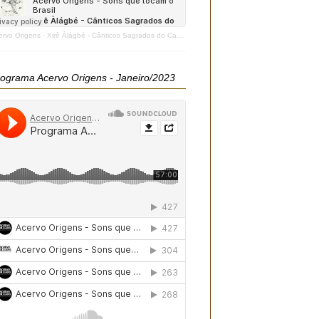
ervo Origens
·
Xirê Àlágbé - Cânticos Sagrados do Candomblé - 2020
ograma Acervo Origens - Janeiro/2023