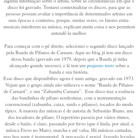
alguma informação sobre o artista, sobre as circunstâncias em que o
disco foi gravado. Tentarei contextualizar os discos, para que as
pessoas possam avaliar a importância de determinados artistas em
suas épocas e contextos, porque, muitas vezes, os fatores extra-
musicais interferem na música, explicam muita coisa e nos permitem
entendê-la melhor.
Para começar com o pé direito, selecionei o segundo disco lançado
pela Banda de Pífanos de Caruaru. Aqui no blog já tem um disco
dessa banda (gravado em 1979, depois que a Banda já tinha
alcançado grande sucesso), e lá tem um
pequeno texto
sobre a
banda e sua história.
Esse disco que disponibilizo agora é mais antigo, gravado em 1973.
Vejam que o grupo ainda não utilizava o nome “Banda de Pífanos
de Caruarú”, e sim “Zabumba Caruaru”. Esse disco traz a essência
das bandinhas de pífano nordestinas, com a instrumentação
convencional (zabumba, caixa, surdo e pífanos), tocados do modo
típico. A maioria das músicas é de autoria de Sebastião Biano, um
dos tocadores de pífano. O repertório passeia por vários ritmos,
desde o baião, é claro, passando por frevo (que é linda, por sinal, a
música Frevo no Mato), marcha e até valsa. Há músicas cantadas,
mas boa parte é instrumental. A percussão é genial, fazendo levadas