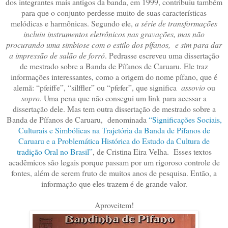
dos integrantes mais antigos da banda, em 1999, contribuiu também
para que o conjunto perdesse muito de suas características
melódicas e harmônicas. Segundo ele,
a série de transformações
incluiu instrumentos eletrônicos nas gravações, mas não
procurando uma simbiose com o estilo dos pífanos, e sim para dar
a impressão de salão de forró
. Pedrasse escreveu uma dissertação
de mestrado sobre a Banda de Pífanos de Caruaru. Ele traz
informações interessantes, como a origem do nome pífano, que é
alemã: “pfeiffe”, “silffler” ou “pfefer”, que significa
assovio
ou
sopro
. Uma pena que não consegui um link para acessar a
dissertação dele. Mas tem outra dissertação de mestrado sobre a
Banda de Pífanos de Caruaru, denominada
“Significações Sociais,
Culturais e Simbólicas na Trajetória da Banda de Pífanos de
Caruaru e a Problemática Histórica do Estudo da Cultura de
tradição Oral no Brasil”
, de Cristina Eira Velha. Esses textos
acadêmicos são legais porque passam por um rigoroso controle de
fontes, além de serem fruto de muitos anos de pesquisa. Então, a
informação que eles trazem é de grande valor.
Aproveitem!