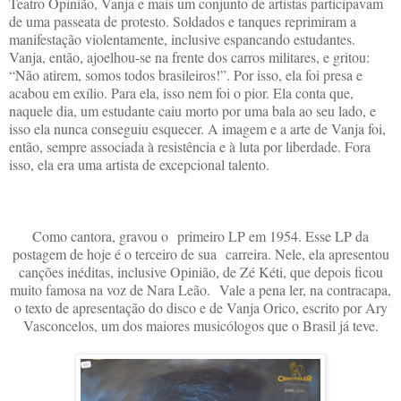
Teatro Opinião, Vanja e mais um conjunto de artistas participavam
de uma passeata de protesto. Soldados e tanques reprimiram a
manifestação violentamente, inclusive espancando estudantes.
Vanja, então, ajoelhou-se na frente dos carros militares, e gritou:
“Não atirem, somos todos brasileiros!”. Por isso, ela foi presa e
acabou em exílio. Para ela, isso nem foi o pior. Ela conta que,
naquele dia, um estudante caiu morto por uma bala ao seu lado, e
isso ela nunca conseguiu esquecer. A imagem e a arte de Vanja foi,
então, sempre associada à resistência e à luta por liberdade. Fora
isso, ela era uma artista de excepcional talento.
Como cantora, gravou o primeiro LP em 1954. Esse LP da
postagem de hoje é o terceiro de sua carreira. Nele, ela apresentou
canções inéditas, inclusive Opinião, de Zé Kéti, que depois ficou
muito famosa na voz de Nara Leão. Vale a pena ler, na contracapa,
o texto de apresentação do disco e de Vanja Orico, escrito por Ary
Vasconcelos, um dos maiores musicólogos que o Brasil já teve.