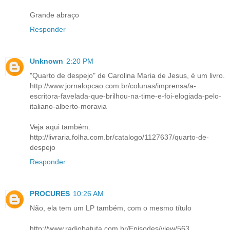
Grande abraço
Responder
Unknown
2:20 PM
"Quarto de despejo" de Carolina Maria de Jesus, é um livro.
http://www.jornalopcao.com.br/colunas/imprensa/a-
escritora-favelada-que-brilhou-na-time-e-foi-elogiada-pelo-
italiano-alberto-moravia
Veja aqui também:
http://livraria.folha.com.br/catalogo/1127637/quarto-de-
despejo
Responder
PROCURES
10:26 AM
Não, ela tem um LP também, com o mesmo título
http://www.radiobatuta.com.br/Episodes/view/563